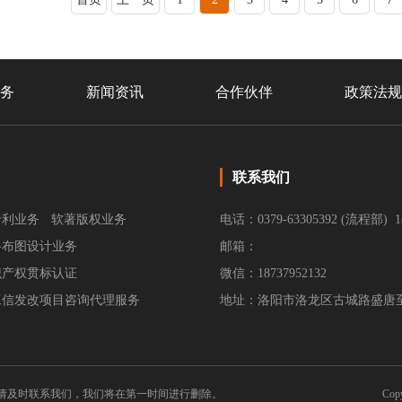
务
新闻资讯
合作伙伴
政策法规
联系我们
专利业务
软著版权业务
电话：0379-63305392 (流程部) 1
路布图设计业务
邮箱：
识产权贯标认证
微信：18737952132
工信发改项目咨询代理服务
地址：洛阳市洛龙区古城路盛唐至尊
请及时联系我们，我们将在第一时间进行删除。
Co