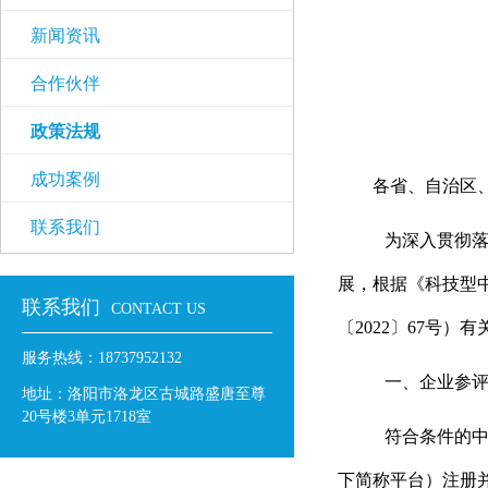
新闻资讯
合作伙伴
政策法规
成功案例
各省、自治区
联系我们
为深入贯彻
展，根据《科技型
联系我们
CONTACT US
〔
2022
〕
67
号）有
服务热线：18737952132
一、企业参
地址：洛阳市洛龙区古城路盛唐至尊
20号楼3单元1718室
符合条件的
下简称平台）注册