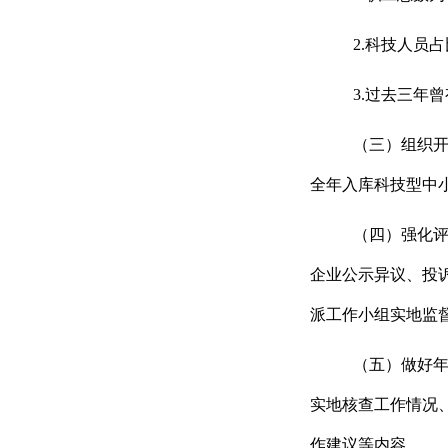
2.
科技人员占
3.
过去三年曾
（三）组织
全年入库
科技型中
（四）强化
企业公示
异议、投
派
工作小组
实地监
（五）做好
实地核查
工作情况
作建议
等
内容
。